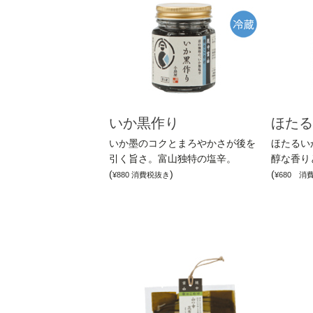
いか黒作り
ほたる
いか墨のコクとまろやかさが後を
ほたるい
引く旨さ。富山独特の塩辛。
醇な香り
(
)
(
¥880 消費税抜き
¥680 消