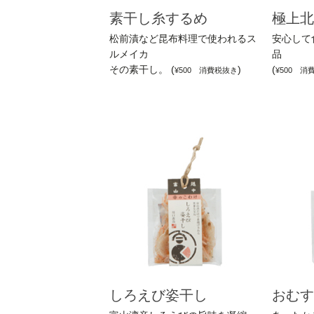
素干し糸するめ
極上北
松前漬など昆布料理で使われるス
安心して
ルメイカ
品
その素干し。 (
)
(
¥500 消費税抜き
¥500 消
しろえび姿干し
おむす