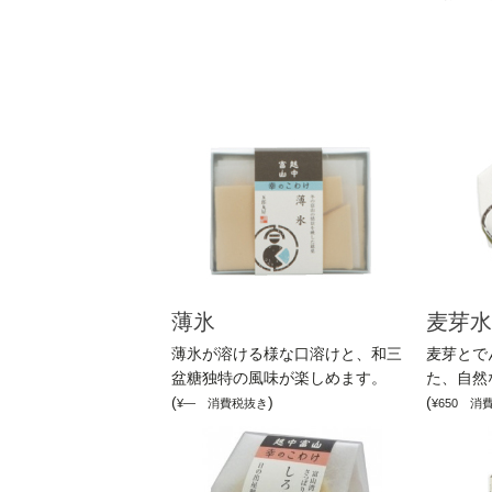
薄氷
麦芽水
薄氷が溶ける様な口溶けと、和三
麦芽とで
盆糖独特の風味が楽しめます。
た、自然
(
)
(
¥— 消費税抜き
¥650 消