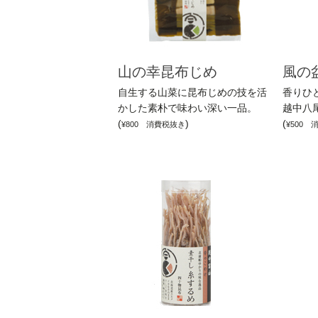
山の幸昆布じめ
風の
自生する山菜に昆布じめの技を活
香りひ
かした素朴で味わい深い一品。
越中八
(
)
(
¥800 消費税抜き
¥500 