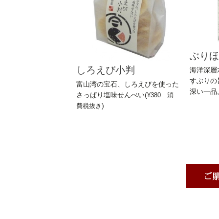
ぶりほ
しろえび小判
海洋深層
すぶりの
富山湾の宝石、しろえびを使った
深い一品。
さっぱり塩味せんべい(
¥380 消
費税抜き
)