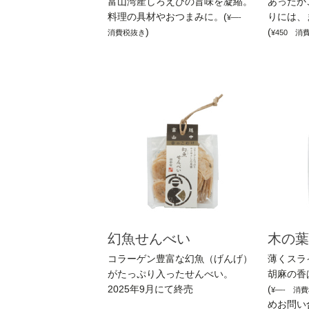
富山湾産しろえびの旨味を凝縮。
あったか
料理の具材やおつまみに。(
りには、
¥—-
)
(
消費税抜き
¥450 消
幻魚せんべい
木の葉
コラーゲン豊富な幻魚（げんげ）
薄くスラ
がたっぷり入ったせんべい。
胡麻の香
2025年9月にて終売
(
¥—- 消
めお問い