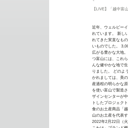
【LIVE】「越中富
近年、ウェルビーイ
れています。 新し
れてきた実直なもの
いものでした。 3
広がる豊かな大地。
つ富山には、これら
んな健やかな地で生
りました。 どのよ
かれましては、美の
産過程の明らかな原
を使い富山で製造さ
ザインセンターが中
トしたプロジェクト
食のお土産商品「越
山のお土産を代表する
2022年2月22日（
こわけ」ブランド概