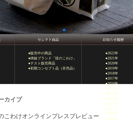
●販売中の商品
●2022年
●姉妹ブランド「技のこわけ」
●2021年
●テスト販売商品
●2020年
●初期コンセプト品（非売品）
●2019年
●2018年
●2017年
●2016年
●2015年
●2014年
ーカイブ
●2013年
●2012年
●2011年
●2010年
のこわけオンラインプレスプレビュー
●2009年