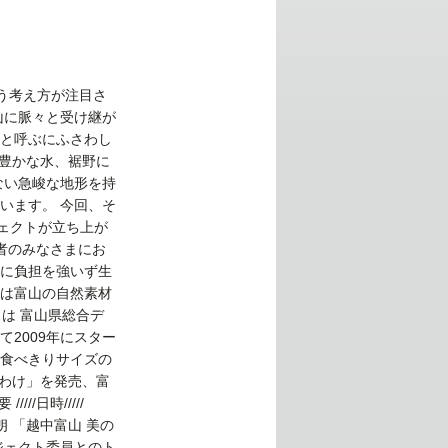
う考え方が注目さ
山に脈々と受け継が
と呼ぶにふさわし
で豊かな水、裾野に
ない急峻な地形を持
います。 今回、そ
ェクトが立ち上が
者のみなさまにお
肌に負担を強いず生
は富山の自然素材
は 富山県総合デ
2009年にスター
に食べきりサイズの
こわけ」を発売、富
/日時/////
田八朗 「越中富山 美の
ロジェクト委員とのト