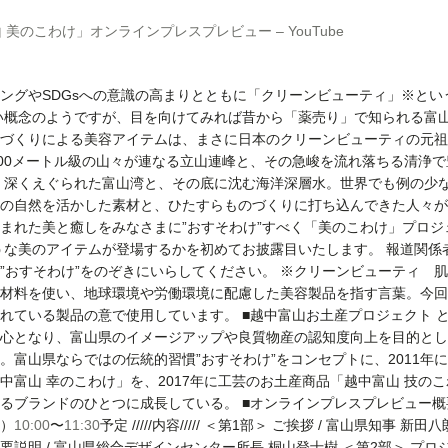
山 美のこわけ」オンラインプレスプレビュー – YouTube
ングやSDGsへの意識の高まりとともに「クリーンビューティ」※とい
い概念のようですが、目を向けてみれば昔から「薬売り」で知られる富
づくりによる美容アイテムは、まさに日本のクリーンビューティの元祖
,000メートル級の山々が連なる立山連峰と、その急峻を流れ落ちる清浄
 深くえぐられた富山湾と、その底に沈む海洋深層水。世界でも例の少
の自然を活かした素材と、ひたすらものづくりに打ち込んできた人々が
まれた美と癒しをみなさまに”おすそわけ”すべく「美のこわけ」プロジ
うな美のアイテムが登場するかを初めてお披露目いたします。 報道関係
”おすそわけ”をのぞきにいらしてください。 ※クリーンビューティ 
材料を使い、地球環境や労働環境に配慮した美容製品を指す言葉。今回
れている製品の意で使用しています。 ■越中富山お土産プロジェクト と
心となり、富山県のイメージアップや良質物産の認知度向上を目的として
。富山県ならではの伝統的習慣”おすそわけ”をコンセプトに、2011年
中富山 幸のこわけ」を、2017年に工芸のお土産商品「越中富山 技の
ブランドのひとつに成長している。 ■オンラインプレスプレビュー概要 ////
火）
10:00
〜
11:30
予定 /////内容///// ＜第1部＞ ご挨拶 / 富山県知事 新
要説明 / 富山県総合デザインセンター所長 桐山登士樹 ＜第2部＞ プ