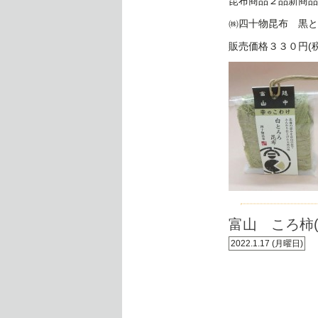
昆布商品２品新商品
㈱四十物昆布 黒と
販売価格３３０円(
富山 ころ柿
2022.1.17 (月曜日)