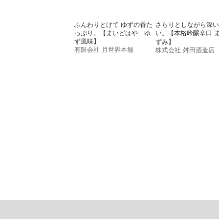
ふんわりとけて ゆずの香た
さらりとしながら深い
っぷり。【まいどはや ゆ
い
【本格吟醸辛口 
。
ず風味】
ずみ】
有限会社 月世界本舗
株式会社 舛田酒造店