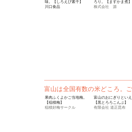
味。【しろえび素干】
ろり。【ますかま煮】
川口食品
株式会社 源
富山は全国有数の米どころ。
果肉ふくよかご当地梅。
富山のおにぎりといえ
【稲積梅】
【黒とろろこんぶ】
稲積好梅サークル
有限会社 道正昆布