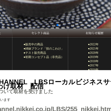
●販売中の商品
●2022年
●姉妹ブランド「技のこわけ」
●2021年
●テスト販売商品
●2020年
●初期コンセプト品（非売品）
●2019年
●2018年
●2017年
●2016年
●2015年
●2014年
I CHANNEL LBSローカルビジネス
●2013年
わけ取材 配信
●2012年
ついて取材を受けました
●2011年
●2010年
●2009年
います
annel.nikkei.co.jp/LBS/255_nikkei.htm