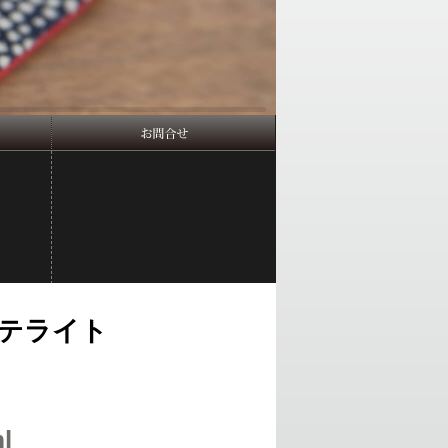
サテライト
l