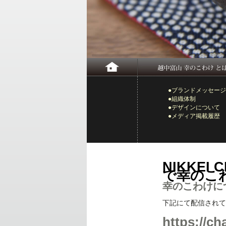
●ブランドメッセージ
●組織体制
●デザインについて
●メディア掲載履歴
NIKKE
で幸のこ
幸のこわけに
下記にて配信されて
https://ch