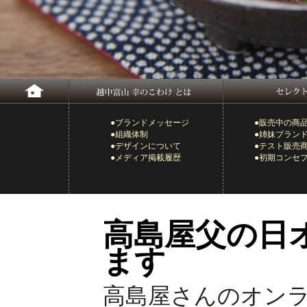
●ブランドメッセージ
●販売中の商
●組織体制
●姉妹ブラン
●デザインについて
●テスト販売
●メディア掲載履歴
●初期コンセ
高島屋父の日
ます
高島屋さんのオン